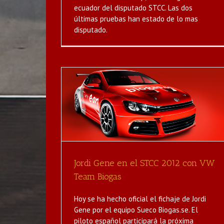
ecuador del disputado STCC. Las dos
últimas pruebas han estado de lo mas
disputado.
2012 con VW
s
as
Doble Victoria en Sto. domingo
destacado
Noticias
Jordi Gene en el STCC 2012 con VW
Team Biogas
Hoy se ha hecho oficial el fichaje de Jordi
Gene por el equipo Sueco Biogas.se. El
piloto español participará la próxima