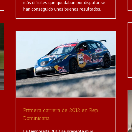
más difíciles que quedaban por disputar se
han conseguido unos buenos resultados.
.
Primera carrera de 2012 en Rep.
Dominicana
Presentación VW
La temporada 2012 se presenta muy