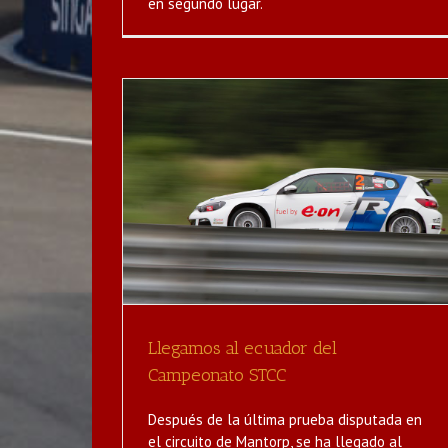
en segundo lugar.
l Campeonato
Primera carrera de 2012 en Rep
Dominicana
destacado
Noticias
Llegamos al ecuador del
Campeonato STCC
Después de la última prueba disputada en
el circuito de Mantorp, se ha llegado al