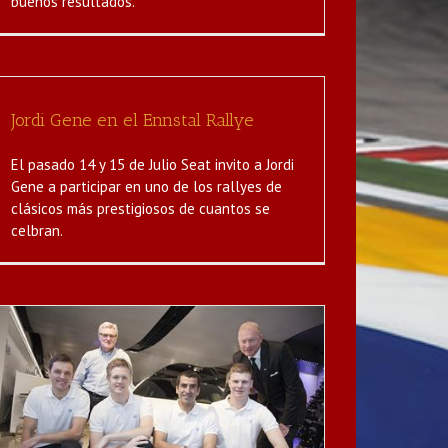
buenos resultados.
Jordi Gene en el Ennstal Rallye
El pasado 14 y 15 de Julio Seat invito a Jordi
Gene a participar en uno de los rallyes de
clásicos más prestigiosos de cuantos se
celbran.