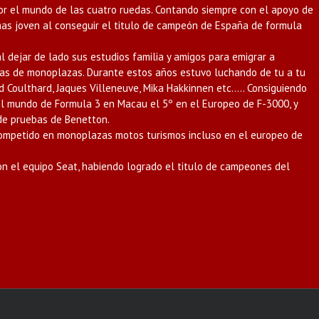
or el mundo de las cuatro ruedas. Contando siempre con el apoyo de
mas joven al conseguir el titulo de campeón de España de formula
al dejar de lado sus estudios familia y amigos para emigrar a
ras de monoplazas. Durante estos años estuvo luchando de tu a tu
id Coulthard, Jaques Villeneuve, Mika Hakkinnen etc….. Consiguiendo
el mundo de Formula 3 en Macau el 5º en el Europeo de F-3000, y
 de pruebas de Benetton.
 competido en monoplazas motos turismos incluso en el europeo de
n el equipo Seat, habiendo logrado el titulo de campeones del